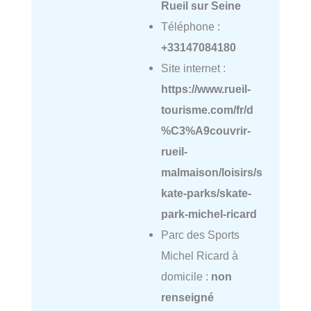
Rueil sur Seine
Téléphone :
+33147084180
Site internet :
https://www.rueil-
tourisme.com/fr/d
%C3%A9couvrir-
rueil-
malmaison/loisirs/s
kate-parks/skate-
park-michel-ricard
Parc des Sports
Michel Ricard à
domicile :
non
renseigné