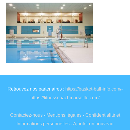
Retrouvez nos partenaires :
https://basket-ball-info.com/
-
https://fitnesscoachmarseille.com/
Contactez-nous
-
Mentions légales
-
Confidentialité et
Informations personnelles
-
Ajouter un nouveau