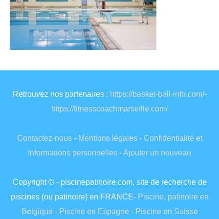
Retrouvez nos partenaires :
https://basket-ball-info.com/
-
https://fitnesscoachmarseille.com/
Contactez-nous
-
Mentions légales
-
Confidentialité et
Informations personnelles
-
Ajouter un nouveau
Copyright © - piscinepatinoire.com, site de recherche de
piscines (ou patinoire) en FRANCE-
Piscine, patinoire en
Belgique
-
Piscine en Espagne
-
Piscine en Suisse