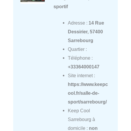
sportif
Adresse :
14 Rue
Dessirier, 57400
Sarrebourg
Quartier :
Téléphone :
+33364000147
Site internet :
https://www.keepc
ool.fr/salle-de-
sport/sarrebourg/
Keep Cool
Sarrebourg à
domicile :
non