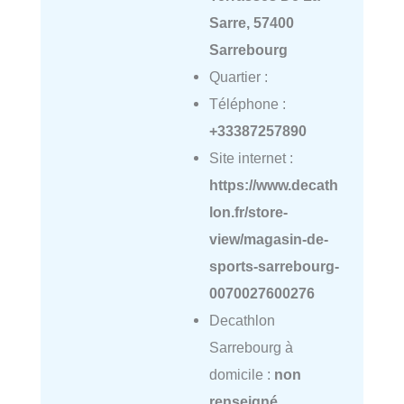
Sarre, 57400
Sarrebourg
Quartier :
Téléphone :
+33387257890
Site internet :
https://www.decath
lon.fr/store-
view/magasin-de-
sports-sarrebourg-
0070027600276
Decathlon
Sarrebourg à
domicile :
non
renseigné