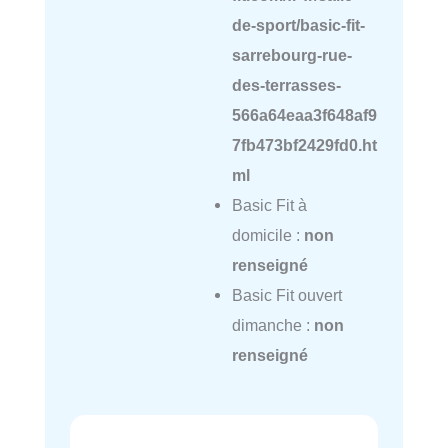
de-sport/basic-fit-
sarrebourg-rue-
des-terrasses-
566a64eaa3f648af9
7fb473bf2429fd0.ht
ml
Basic Fit à
domicile :
non
renseigné
Basic Fit ouvert
dimanche :
non
renseigné