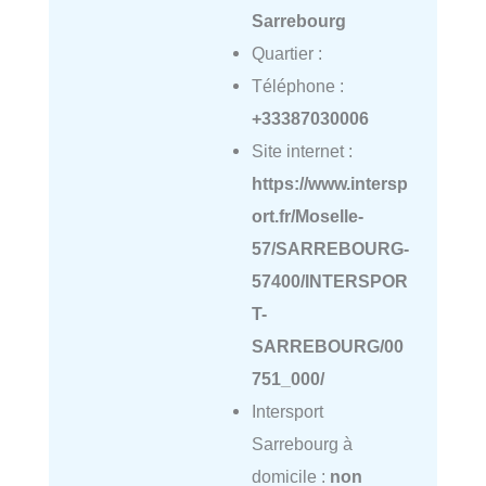
Sarrebourg
Quartier :
Téléphone :
+33387030006
Site internet :
https://www.intersp
ort.fr/Moselle-
57/SARREBOURG-
57400/INTERSPOR
T-
SARREBOURG/00
751_000/
Intersport
Sarrebourg à
domicile :
non