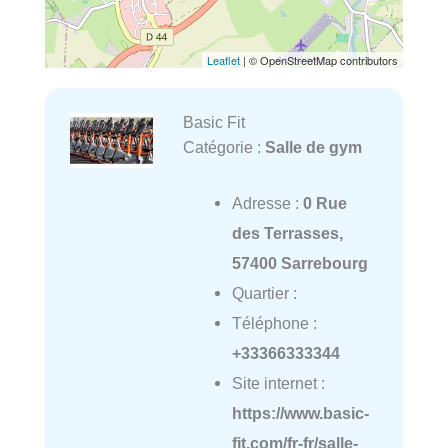
Leaflet
| © OpenStreetMap contributors
Basic Fit
Catégorie :
Salle de gym
Adresse :
0 Rue
des Terrasses,
57400 Sarrebourg
Quartier :
Téléphone :
+33366333344
Site internet :
https://www.basic-
fit.com/fr-fr/salle-