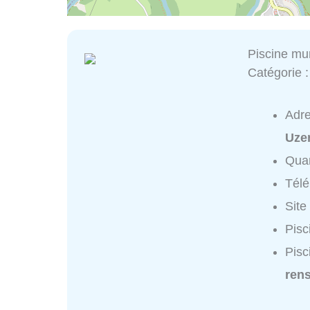
Piscine mu
Catégorie 
Adr
Uze
Quar
Tél
Site
Pisc
Pisc
ren