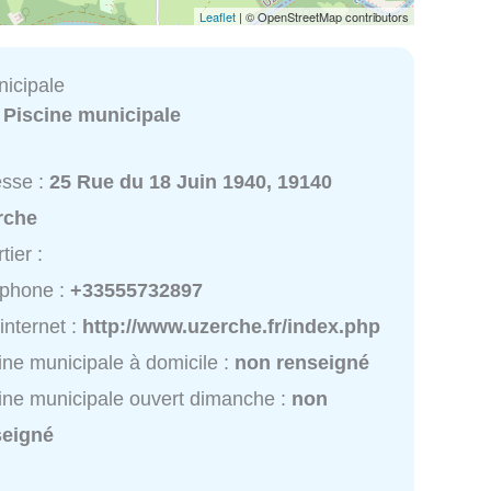
Leaflet
| © OpenStreetMap contributors
nicipale
:
Piscine municipale
esse :
25 Rue du 18 Juin 1940, 19140
rche
tier :
éphone :
+33555732897
 internet :
http://www.uzerche.fr/index.php
ine municipale à domicile :
non renseigné
ine municipale ouvert dimanche :
non
seigné