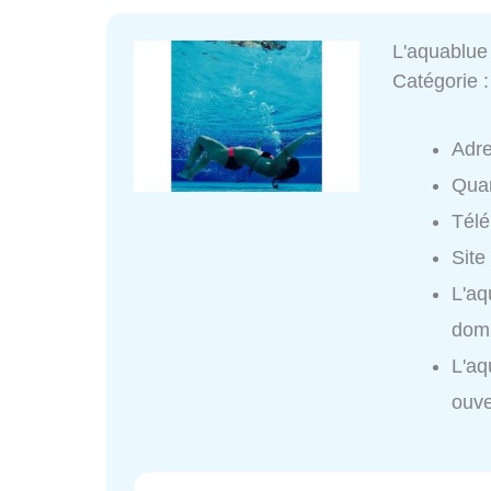
L'aquablue
Catégorie 
Adr
Quar
Tél
Site
L'aq
domi
L'aq
ouve