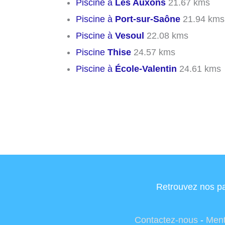
Piscine à
Les Auxons
21.67 kms
Piscine à
Port-sur-Saône
21.94 kms
Piscine à
Vesoul
22.08 kms
Piscine
Thise
24.57 kms
Piscine à
École-Valentin
24.61 kms
Retrouvez nos pa
Contactez-nous
-
Ment