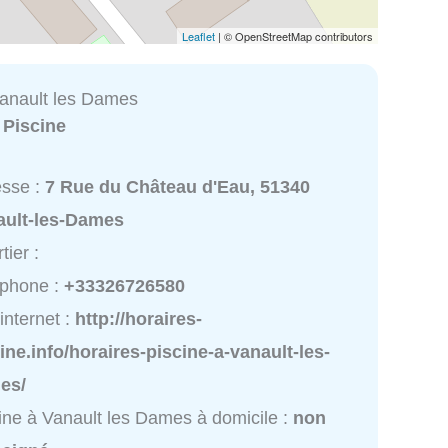
Leaflet
| © OpenStreetMap contributors
Vanault les Dames
:
Piscine
esse :
7 Rue du Château d'Eau, 51340
ault-les-Dames
tier :
éphone :
+33326726580
 internet :
http://horaires-
ine.info/horaires-piscine-a-vanault-les-
es/
ine à Vanault les Dames à domicile :
non