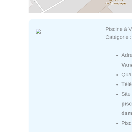
Piscine à 
Catégorie 
Adr
Van
Quar
Tél
Site
pisc
dam
Pisc