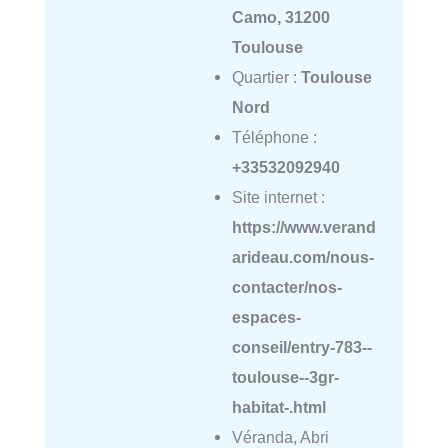
Camo, 31200
Toulouse
Quartier :
Toulouse
Nord
Téléphone :
+33532092940
Site internet :
https://www.verand
arideau.com/nous-
contacter/nos-
espaces-
conseil/entry-783--
toulouse--3gr-
habitat-.html
Véranda, Abri