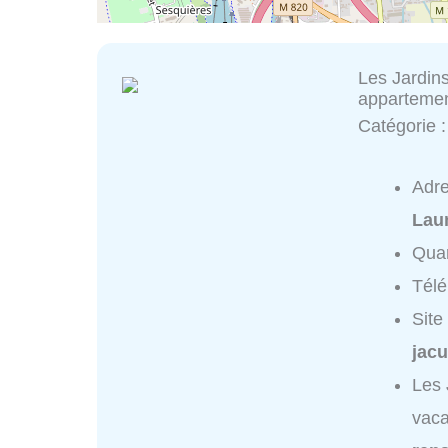
Les Jardin
apparteme
Catégorie 
Adr
Lau
Quar
Tél
Site
jacu
Les 
vaca