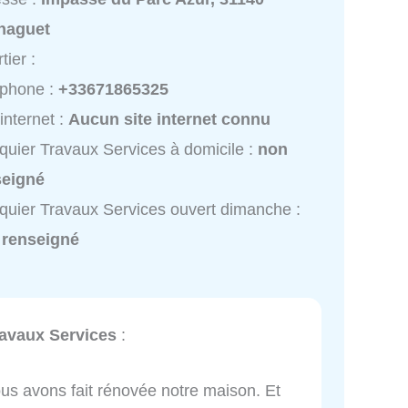
naguet
tier :
éphone :
+33671865325
 internet :
Aucun site internet connu
quier Travaux Services à domicile :
non
seigné
quier Travaux Services ouvert dimanche :
 renseigné
ravaux Services
:
nous avons fait rénovée notre maison. Et