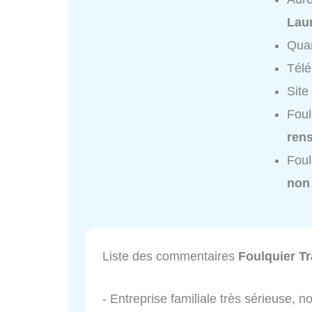
Lau
Quar
Tél
Site
Foul
ren
Foul
non
Liste des commentaires
Foulquier T
- Entreprise familiale très sérieuse, 