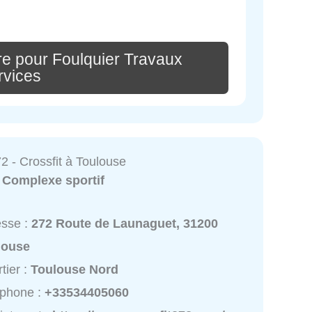
re pour Foulquier Travaux
rvices
2 - Crossfit à Toulouse
:
Complexe sportif
esse :
272 Route de Launaguet, 31200
louse
tier :
Toulouse Nord
éphone :
+33534405060