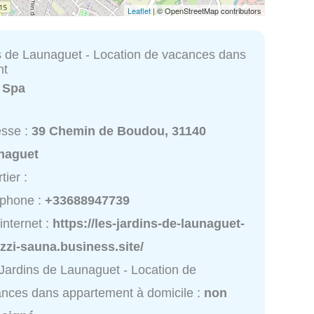
Leaflet
| © OpenStreetMap contributors
s de Launaguet - Location de vacances dans
nt
:
Spa
esse :
39 Chemin de Boudou, 31140
naguet
tier :
éphone :
+33688947739
 internet :
https://les-jardins-de-launaguet-
zzi-sauna.business.site/
Jardins de Launaguet - Location de
nces dans appartement à domicile :
non