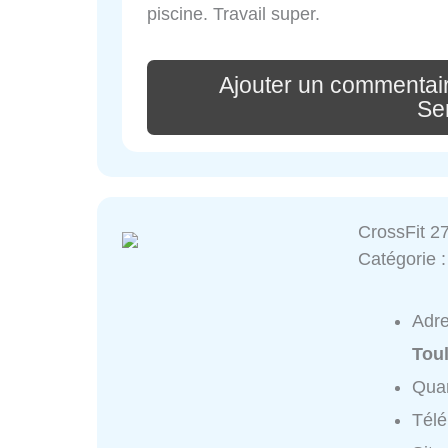
piscine. Travail super.
Ajouter un commentai
Se
CrossFit 27
Catégorie 
Adr
Tou
Quar
Tél