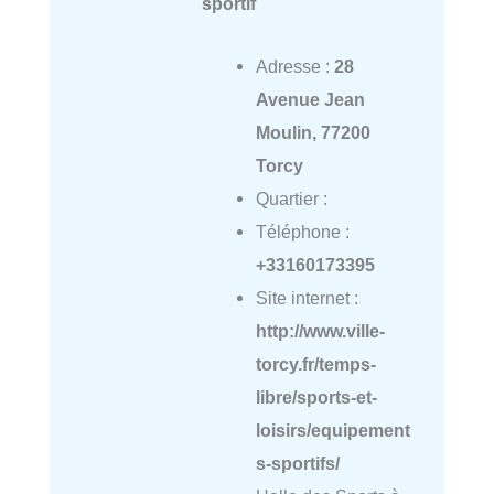
sportif
Adresse :
28
Avenue Jean
Moulin, 77200
Torcy
Quartier :
Téléphone :
+33160173395
Site internet :
http://www.ville-
torcy.fr/temps-
libre/sports-et-
loisirs/equipement
s-sportifs/