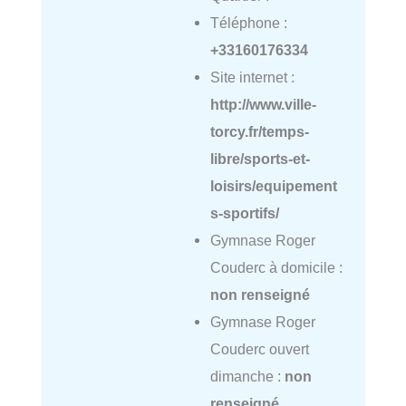
Téléphone :
+33160176334
Site internet :
http://www.ville-
torcy.fr/temps-
libre/sports-et-
loisirs/equipement
s-sportifs/
Gymnase Roger
Couderc à domicile :
non renseigné
Gymnase Roger
Couderc ouvert
dimanche :
non
renseigné