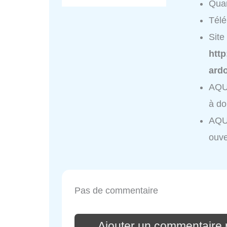
Quar
Tél
Site 
htt
ard
AQU
à do
AQU
ouve
Pas de commentaire
Ajouter un commentair