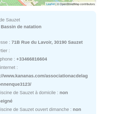
Leaflet
| © OpenStreetMap contributors
 de Sauzet
:
Bassin de natation
esse :
71B Rue du Lavoir, 30190 Sauzet
tier :
éphone :
+33466816604
internet :
p://www.kananas.com/associationacdelag
onnenque3123/
iscine de Sauzet à domicile :
non
seigné
iscine de Sauzet ouvert dimanche :
non