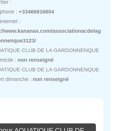
tier :
éphone :
+33466816604
internet :
p://www.kananas.com/associationacdelag
onnenque3123/
ATIQUE CLUB DE LA GARDONNENQUE
micile :
non renseigné
ATIQUE CLUB DE LA GARDONNENQUE
rt dimanche :
non renseigné
e pour AQUATIQUE CLUB DE