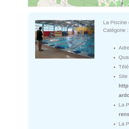
La Piscine
Catégorie 
Adr
Quar
Tél
Site 
htt
ard
La P
ren
La P