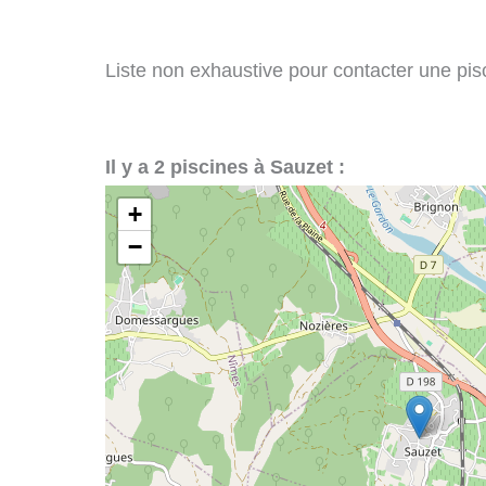
Liste non exhaustive pour contacter une pisci
Il y a 2 piscines à Sauzet :
+
−