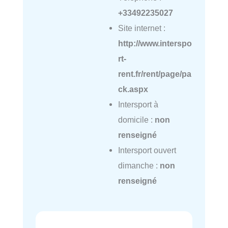
+33492235027
Site internet :
http://www.interspo
rt-
rent.fr/rent/page/pa
ck.aspx
Intersport à
domicile :
non
renseigné
Intersport ouvert
dimanche :
non
renseigné