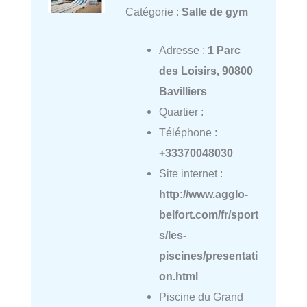
Catégorie :
Salle de gym
Adresse :
1 Parc
des Loisirs, 90800
Bavilliers
Quartier :
Téléphone :
+33370048030
Site internet :
http://www.agglo-
belfort.com/fr/sport
s/les-
piscines/presentati
on.html
Piscine du Grand