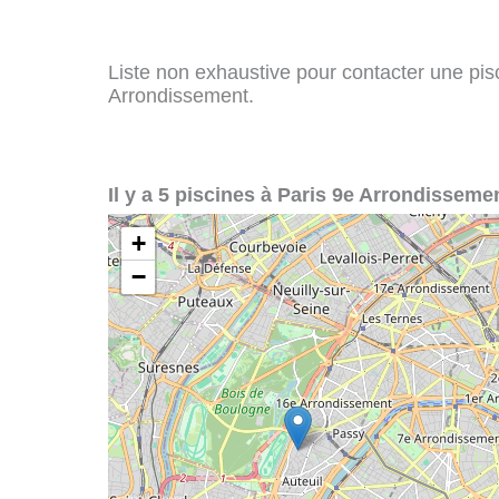
Liste non exhaustive pour contacter une pisci
Arrondissement.
Il y a 5 piscines à Paris 9e Arrondissemen
+
−