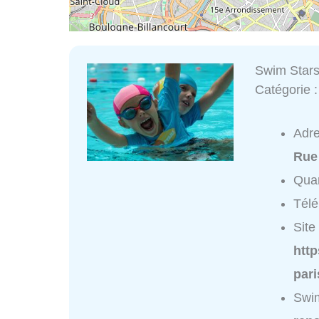
Swim Stars 
Catégorie 
Adr
Rue
Quar
Tél
Site 
http
par
Swim