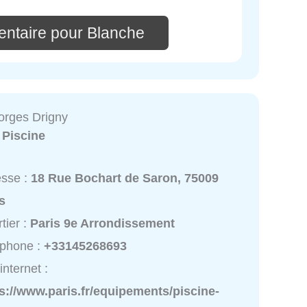
ntaire pour Blanche
orges Drigny
:
Piscine
esse :
18 Rue Bochart de Saron, 75009
s
tier :
Paris 9e Arrondissement
éphone :
+33145268693
internet :
s://www.paris.fr/equipements/piscine-