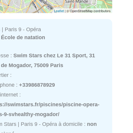
Leaflet
| © OpenStreetMap contributors
| Paris 9 - Opéra
:
École de natation
esse :
Swim Stars chez Le 31 Sport, 31
 de Mogador, 75009 Paris
tier :
éphone :
+33986878929
internet :
s://swimstars.fr/piscines/piscine-opera-
is-9-svhealthy-mogador/
 Stars | Paris 9 - Opéra à domicile :
non