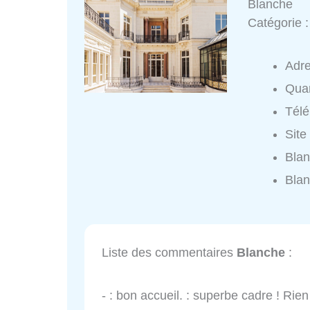
Blanche
Catégorie 
Adr
Quar
Tél
Site
Blan
Blan
Liste des commentaires
Blanche
:
- : bon accueil. : superbe cadre ! Rien