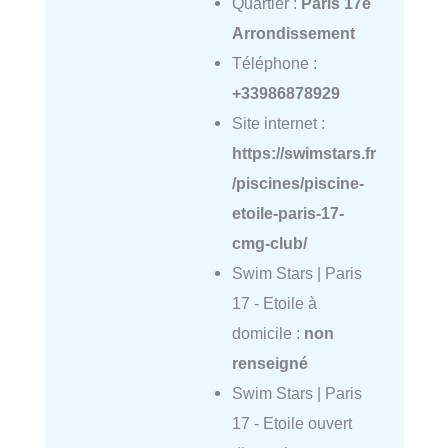
Quartier :
Paris 17e
Arrondissement
Téléphone :
+33986878929
Site internet :
https://swimstars.fr
/piscines/piscine-
etoile-paris-17-
cmg-club/
Swim Stars | Paris
17 - Etoile à
domicile :
non
renseigné
Swim Stars | Paris
17 - Etoile ouvert