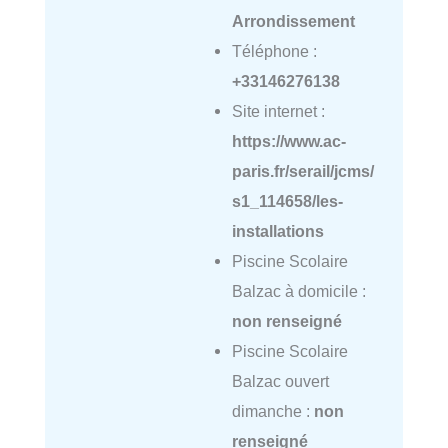
Arrondissement
Téléphone :
+33146276138
Site internet :
https://www.ac-
paris.fr/serail/jcms/
s1_114658/les-
installations
Piscine Scolaire
Balzac à domicile :
non renseigné
Piscine Scolaire
Balzac ouvert
dimanche :
non
renseigné