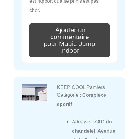
est rapport qualité prix s'est pas
cher.
Ajouter un
commentaire
pour Magic Jump
Indoor
KEEP COOL Pamiers
Catégorie :
Complexe
sportif
Adresse :
ZAC du
chandelet, Avenue