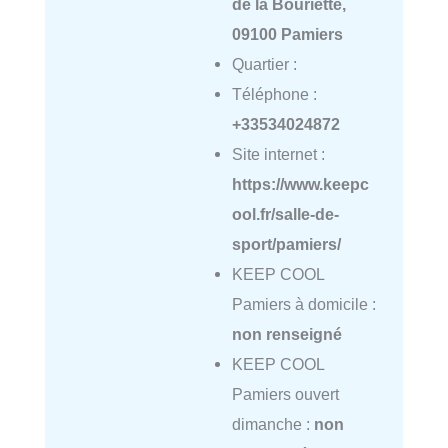
de la Bouriette,
09100 Pamiers
Quartier :
Téléphone :
+33534024872
Site internet :
https://www.keepc
ool.fr/salle-de-
sport/pamiers/
KEEP COOL
Pamiers à domicile :
non renseigné
KEEP COOL
Pamiers ouvert
dimanche :
non