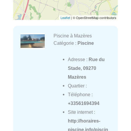
Leaflet
| © OpenStreetMap contributors
Piscine à Mazères
Catégorie :
Piscine
Adresse :
Rue du
Stade, 09270
Mazères
Quartier :
Téléphone :
+33561694394
Site internet :
http://horaires-
piscine.info/piscin