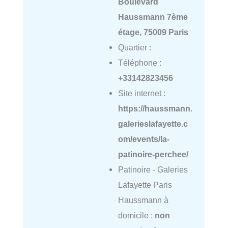
Boulevard
Haussmann 7ème
étage, 75009 Paris
Quartier :
Téléphone :
+33142823456
Site internet :
https://haussmann.
galerieslafayette.c
om/events/la-
patinoire-perchee/
Patinoire - Galeries
Lafayette Paris
Haussmann à
domicile :
non