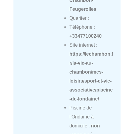
Chambon-
Feugerolles
Quartier :
Téléphone :
+33477100240
Site internet :
https://lechambon.f
r/la-vie-au-
chambon/mes-
loisirs/sport-et-vie-
associative/piscine
-de-londaine/
Piscine de
l'Ondaine à
domicile :
non