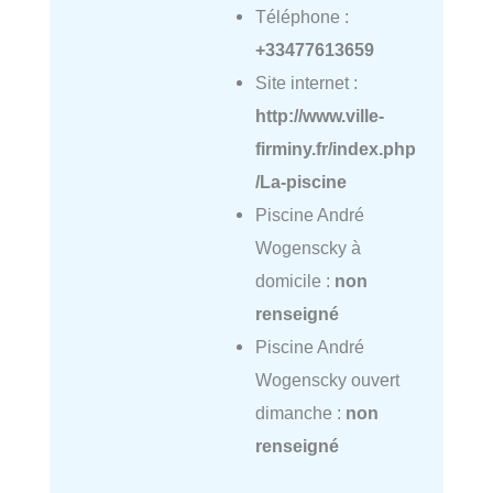
Téléphone :
+33477613659
Site internet :
http://www.ville-
firminy.fr/index.php
/La-piscine
Piscine André
Wogenscky à
domicile :
non
renseigné
Piscine André
Wogenscky ouvert
dimanche :
non
renseigné