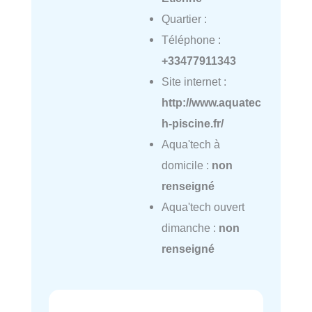
Quartier :
Téléphone :
+33477911343
Site internet :
http://www.aquatec
h-piscine.fr/
Aqua'tech à
domicile :
non
renseigné
Aqua'tech ouvert
dimanche :
non
renseigné