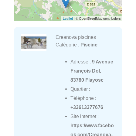
Leaflet
| © OpenStreetMap contributors
Creanova piscines
Catégorie :
Piscine
Adresse :
9 Avenue
François Dol,
83780 Flayosc
Quartier :
Téléphone :
+33613377676
Site internet :
https://www.facebo
ok.com/Creanova-