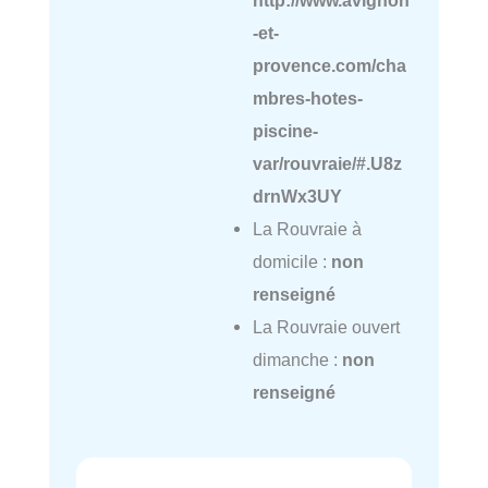
http://www.avignon
-et-
provence.com/cha
mbres-hotes-
piscine-
var/rouvraie/#.U8z
drnWx3UY
La Rouvraie à
domicile :
non
renseigné
La Rouvraie ouvert
dimanche :
non
renseigné