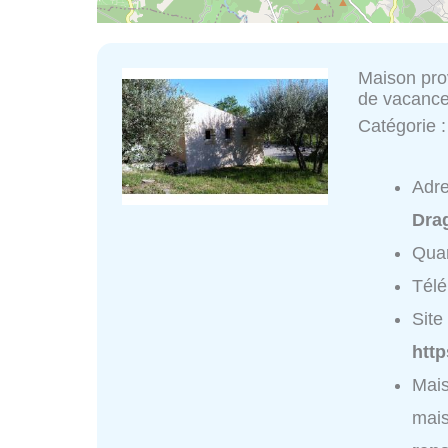
Maison pro
de vacance
Catégorie 
Adr
Dra
Quar
Tél
Site 
http
Mais
mais