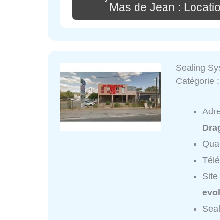
Mas de Jean : Locati
Sealing Sys
Catégorie 
Adr
Dra
Quar
Tél
Site
evol
Seal