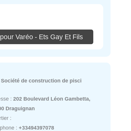
pour Varéo - Ets Gay Et Fils
:
Société de construction de pisci
esse :
202 Boulevard Léon Gambetta,
00 Draguignan
tier :
éphone :
+33494397078