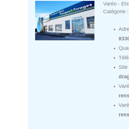
Varéo - Ets
Catégorie 
Adr
833
Quar
Tél
Site
drag
Varé
ren
Varé
ren