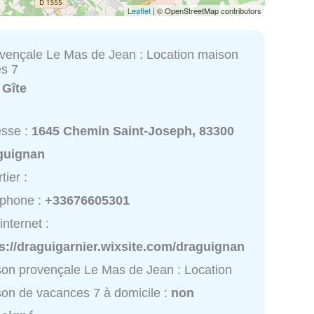
Leaflet
| © OpenStreetMap contributors
vençale Le Mas de Jean : Location maison
s 7
:
Gîte
esse :
1645 Chemin Saint-Joseph, 83300
guignan
tier :
éphone :
+33676605301
internet :
s://draguigarnier.wixsite.com/draguignan
on provençale Le Mas de Jean : Location
on de vacances 7 à domicile :
non