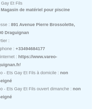
 Gay Et Fils
:
Magasin de matériel pour piscine
esse :
891 Avenue Pierre Brossolette,
00 Draguignan
tier :
éphone :
+33494684177
 internet :
https://www.vareo-
uignan.fr/
o - Ets Gay Et Fils à domicile :
non
seigné
o - Ets Gay Et Fils ouvert dimanche :
non
seigné