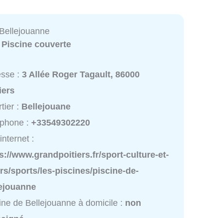
 Bellejouanne
:
Piscine couverte
esse :
3 Allée Roger Tagault, 86000
iers
tier :
Bellejouane
éphone :
+33549302220
internet :
s://www.grandpoitiers.fr/sport-culture-et-
irs/sports/les-piscines/piscine-de-
lejouanne
ine de Bellejouanne à domicile :
non