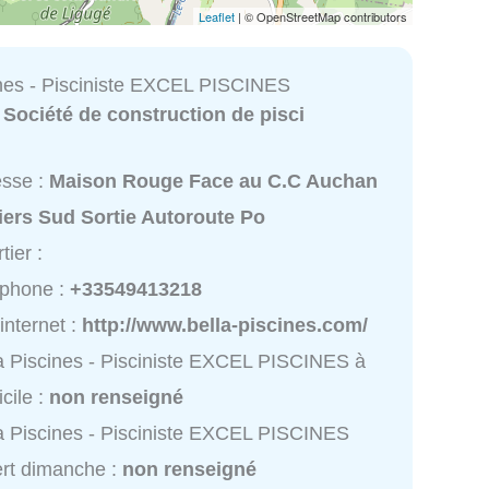
Leaflet
| © OpenStreetMap contributors
ines - Pisciniste EXCEL PISCINES
:
Société de construction de pisci
esse :
Maison Rouge Face au C.C Auchan
iers Sud Sortie Autoroute Po
tier :
éphone :
+33549413218
 internet :
http://www.bella-piscines.com/
a Piscines - Pisciniste EXCEL PISCINES à
cile :
non renseigné
a Piscines - Pisciniste EXCEL PISCINES
rt dimanche :
non renseigné