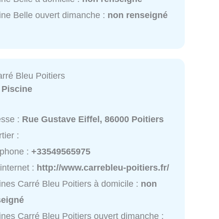
ine Belle ouvert dimanche :
non renseigné
rré Bleu Poitiers
:
Piscine
esse :
Rue Gustave Eiffel, 86000 Poitiers
tier :
éphone :
+33549565975
 internet :
http://www.carrebleu-poitiers.fr/
ines Carré Bleu Poitiers à domicile :
non
seigné
ines Carré Bleu Poitiers ouvert dimanche :