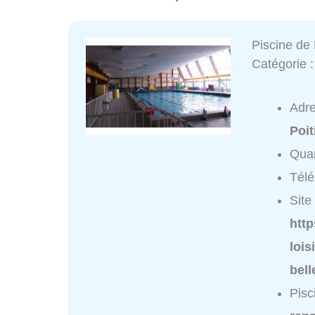
Piscine de
Catégorie 
Adr
Poit
Quar
Tél
Site 
http
lois
bel
Pisc