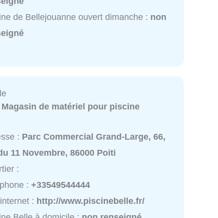
seigné
ine de Bellejouanne ouvert dimanche :
non
seigné
le
:
Magasin de matériel pour piscine
esse :
Parc Commercial Grand-Large, 66,
du 11 Novembre, 86000 Poiti
tier :
éphone :
+33549544444
 internet :
http://www.piscinebelle.fr/
ine Belle à domicile :
non renseigné