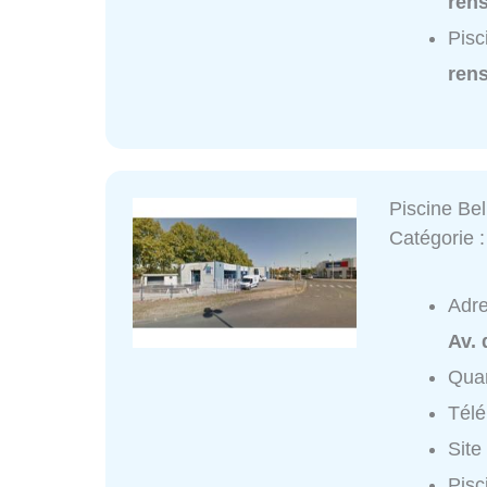
ren
Pisc
ren
Piscine Bel
Catégorie 
Adr
Av. 
Quar
Tél
Site
Pisc