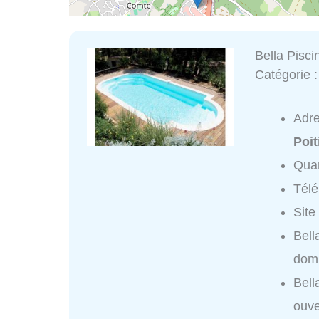
Bella Pisc
Catégorie 
Adr
Poit
Quar
Tél
Site
Bell
domi
Bell
ouve