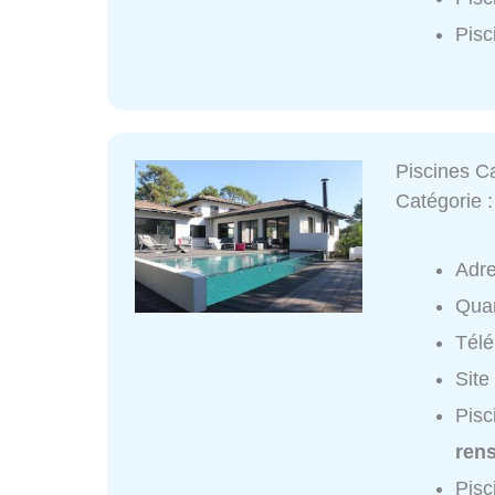
Pisc
Piscines Ca
Catégorie 
Adr
Quar
Tél
Site
Pisc
ren
Pisc