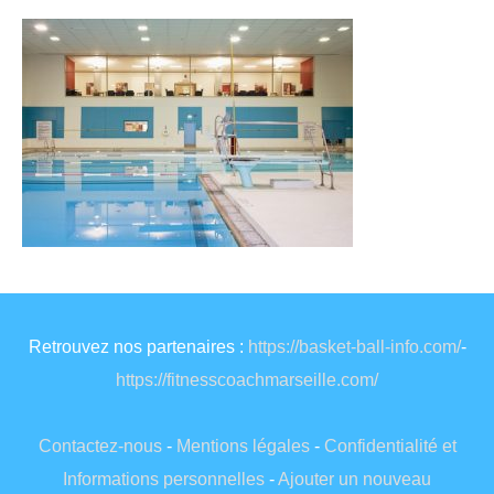
Retrouvez nos partenaires :
https://basket-ball-info.com/
-
https://fitnesscoachmarseille.com/
Contactez-nous
-
Mentions légales
-
Confidentialité et
Informations personnelles
-
Ajouter un nouveau