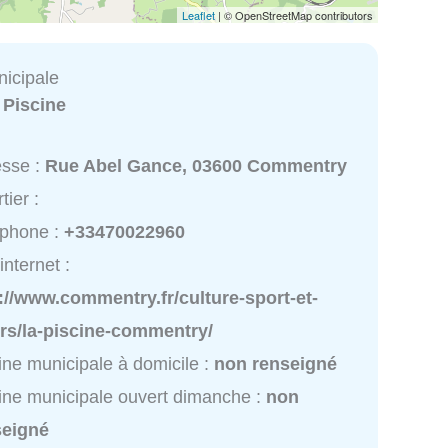
Leaflet
| © OpenStreetMap contributors
nicipale
:
Piscine
esse :
Rue Abel Gance, 03600 Commentry
tier :
éphone :
+33470022960
internet :
://www.commentry.fr/culture-sport-et-
irs/la-piscine-commentry/
ine municipale à domicile :
non renseigné
ine municipale ouvert dimanche :
non
seigné