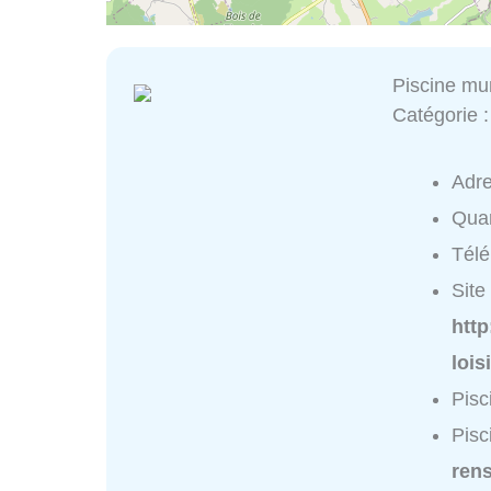
Piscine mu
Catégorie 
Adr
Quar
Tél
Site 
http
lois
Pisc
Pisc
ren