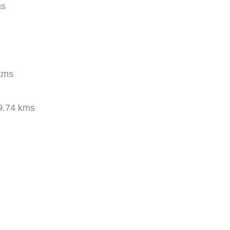
ms
kms
.74 kms