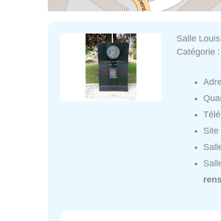
Salle Louis
Catégorie 
Adr
Quar
Tél
Site
Sall
Sall
ren