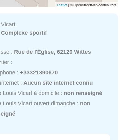
Leaflet
| © OpenStreetMap contributors
 Vicart
:
Complexe sportif
esse :
Rue de l'Église, 62120 Wittes
tier :
éphone :
+33321390670
 internet :
Aucun site internet connu
e Louis Vicart à domicile :
non renseigné
e Louis Vicart ouvert dimanche :
non
seigné