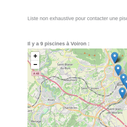
Liste non exhaustive pour contacter une pisci
Il y a 9 piscines à Voiron :
+
−