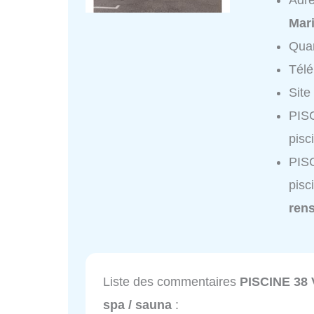
Adr
Mar
Quar
Tél
Site
PIS
pisc
PIS
pisc
ren
Liste des commentaires
PISCINE 38 
spa / sauna
: