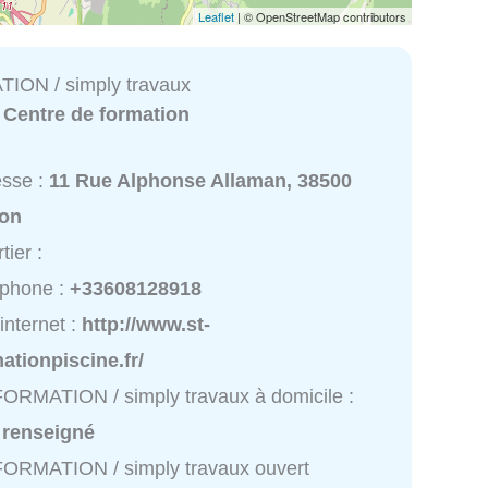
Leaflet
| © OpenStreetMap contributors
ION / simply travaux
:
Centre de formation
esse :
11 Rue Alphonse Allaman, 38500
ron
tier :
éphone :
+33608128918
 internet :
http://www.st-
ationpiscine.fr/
ORMATION / simply travaux à domicile :
 renseigné
ORMATION / simply travaux ouvert