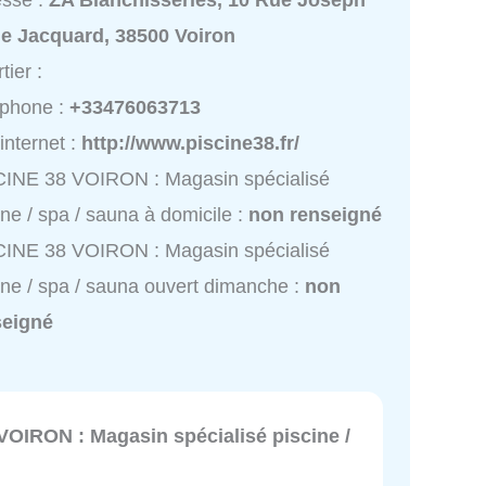
esse :
ZA Blanchisseries, 10 Rue Joseph
ie Jacquard, 38500 Voiron
tier :
éphone :
+33476063713
 internet :
http://www.piscine38.fr/
CINE 38 VOIRON : Magasin spécialisé
ine / spa / sauna à domicile :
non renseigné
CINE 38 VOIRON : Magasin spécialisé
ine / spa / sauna ouvert dimanche :
non
seigné
VOIRON : Magasin spécialisé piscine /