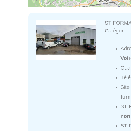
ST FORMAT
Catégorie 
Adr
Voi
Quar
Tél
Site
form
ST F
non
ST F