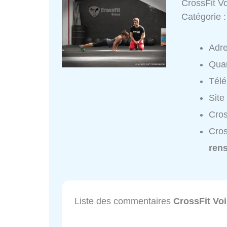
CrossFit V
Catégorie 
Adr
Quar
Tél
Site
Cros
Cros
ren
Liste des commentaires
CrossFit Vo