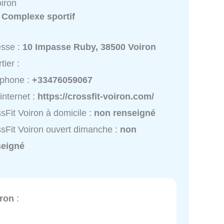
oiron
:
Complexe sportif
esse :
10 Impasse Ruby, 38500 Voiron
tier :
éphone :
+33476059067
 internet :
https://crossfit-voiron.com/
sFit Voiron à domicile :
non renseigné
sFit Voiron ouvert dimanche :
non
seigné
iron
: