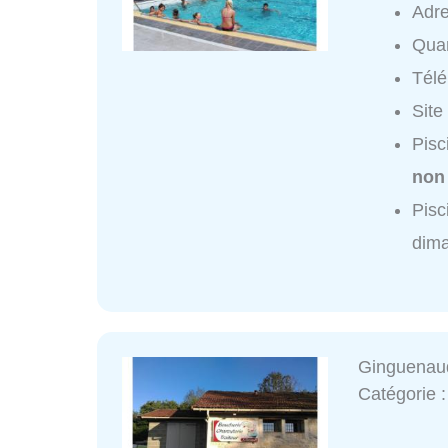
Adr
Quar
Tél
Site
Pisc
non
Pisc
dim
Ginguenau
Catégorie 