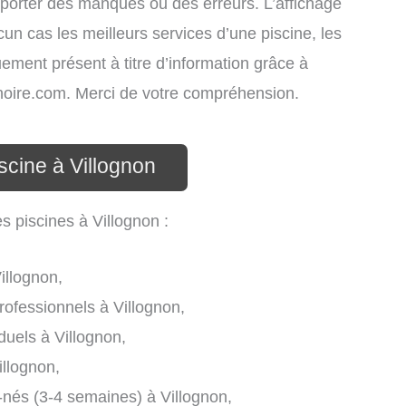
omporter des manques ou des erreurs. L’affichage
cun cas les meilleurs services d’une piscine, les
uement présent à titre d’information grâce à
atinoire.com. Merci de votre compréhension.
scine à Villognon
s piscines à Villognon :
illognon,
rofessionnels à Villognon,
duels à Villognon,
llognon,
-nés (3-4 semaines) à Villognon,