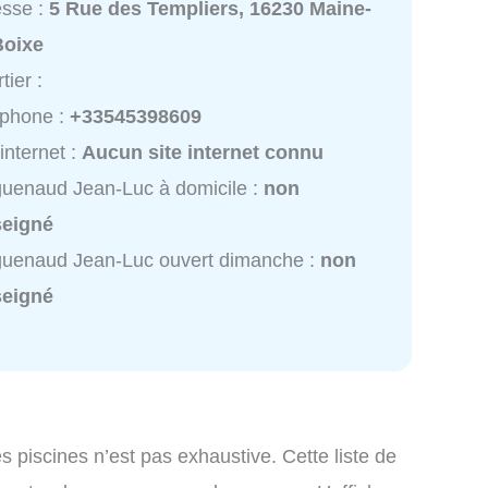
esse :
5 Rue des Templiers, 16230 Maine-
Boixe
tier :
éphone :
+33545398609
 internet :
Aucun site internet connu
uenaud Jean-Luc à domicile :
non
seigné
guenaud Jean-Luc ouvert dimanche :
non
seigné
es piscines n’est pas exhaustive. Cette liste de