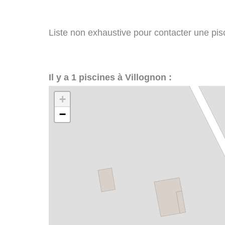
Liste non exhaustive pour contacter une pisci
Il y a 1 piscines à Villognon :
+
−