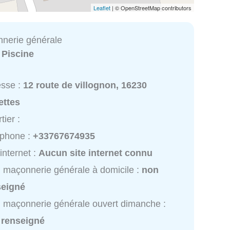
Leaflet
| © OpenStreetMap contributors
nerie générale
:
Piscine
esse :
12 route de villognon, 16230
ettes
tier :
éphone :
+33767674935
 internet :
Aucun site internet connu
maçonnerie générale à domicile :
non
seigné
maçonnerie générale ouvert dimanche :
 renseigné