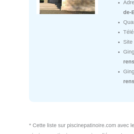
Adr
de-
Quar
Tél
Site
Ging
ren
Gin
ren
* Cette liste sur piscinepatinoire.com avec l