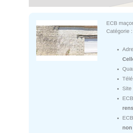
ECB maçon
Catégorie 
Adr
Cell
Quar
Tél
Site
ECB 
ren
ECB 
non