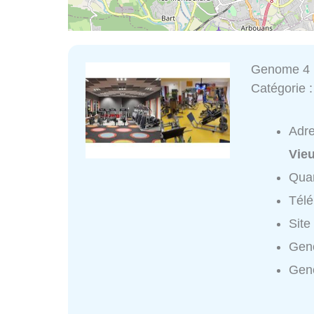
Genome 4
Catégorie 
Adr
Vie
Quar
Tél
Site
Geno
Gen