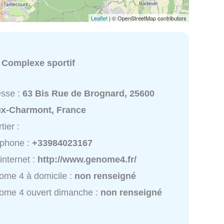
Leaflet
| © OpenStreetMap contributors
:
Complexe sportif
esse :
63 Bis Rue de Brognard, 25600
ux-Charmont, France
tier :
éphone :
+33984023167
 internet :
http://www.genome4.fr/
me 4 à domicile :
non renseigné
ome 4 ouvert dimanche :
non renseigné