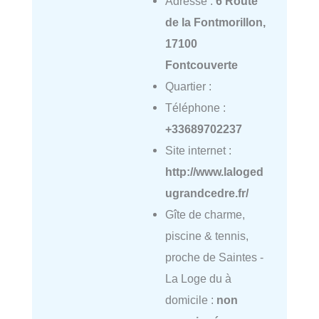
Adresse :
6 Route
de la Fontmorillon,
17100
Fontcouverte
Quartier :
Téléphone :
+33689702237
Site internet :
http://www.laloged
ugrandcedre.fr/
Gîte de charme,
piscine & tennis,
proche de Saintes -
La Loge du à
domicile :
non