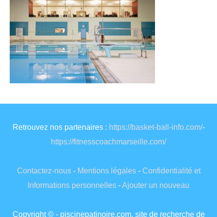
Retrouvez nos partenaires :
https://basket-ball-info.com/
-
https://fitnesscoachmarseille.com/
Contactez-nous
-
Mentions légales
-
Confidentialité et
Informations personnelles
-
Ajouter un nouveau
Copyright © - piscinepatinoire.com, site de recherche de