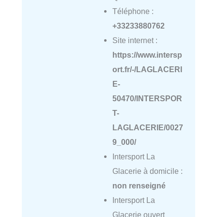
Téléphone :
+33233880762
Site internet :
https://www.intersp
ort.fr/-/LAGLACERI
E-
50470/INTERSPOR
T-
LAGLACERIE/0027
9_000/
Intersport La
Glacerie à domicile :
non renseigné
Intersport La
Glacerie ouvert