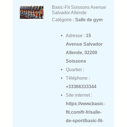
Basic-Fit Soissons Avenue
Salvador Allende
Catégorie :
Salle de gym
Adresse :
15
Avenue Salvador
Allende, 02200
Soissons
Quartier :
Téléphone :
+33366333344
Site internet :
https://www.basic-
fit.com/fr-fr/salle-
de-sport/basic-fit-