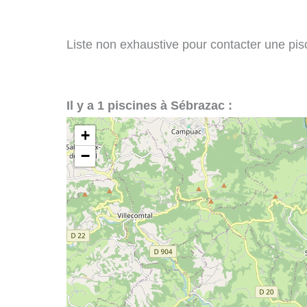
Liste non exhaustive pour contacter une pisc
Il y a 1 piscines à Sébrazac :
+
−