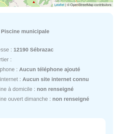
Leaflet
| © OpenStreetMap contributors
:
Piscine municipale
esse :
12190 Sébrazac
tier :
éphone :
Aucun téléphone ajouté
 internet :
Aucun site internet connu
ine à domicile :
non renseigné
ine ouvert dimanche :
non renseigné