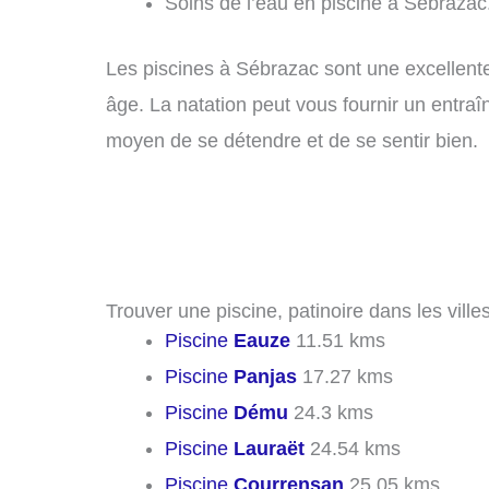
Soins de l’eau en piscine à Sébrazac
Les piscines à Sébrazac sont une excellente 
âge. La natation peut vous fournir un entraî
moyen de se détendre et de se sentir bien.
Trouver une piscine, patinoire dans les vill
Piscine
Eauze
11.51 kms
Piscine
Panjas
17.27 kms
Piscine
Dému
24.3 kms
Piscine
Lauraët
24.54 kms
Piscine
Courrensan
25.05 kms