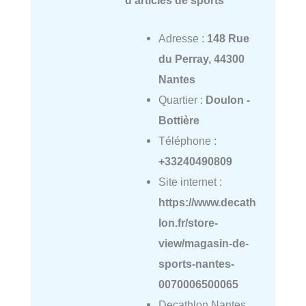
d'articles de sports
Adresse :
148 Rue
du Perray, 44300
Nantes
Quartier :
Doulon -
Bottière
Téléphone :
+33240490809
Site internet :
https://www.decath
lon.fr/store-
view/magasin-de-
sports-nantes-
0070006500065
Decathlon Nantes