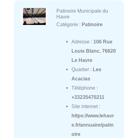
Patinoire Municipale du
Havre
Catégorie :
Patinoire
Adresse :
106 Rue
Louis Blanc, 76620
Le Havre
Quartier :
Les
Acacias
Téléphone :
+33235470211
Site internet :
https://www.lehavr
e.fr/annuaire/patin
oire