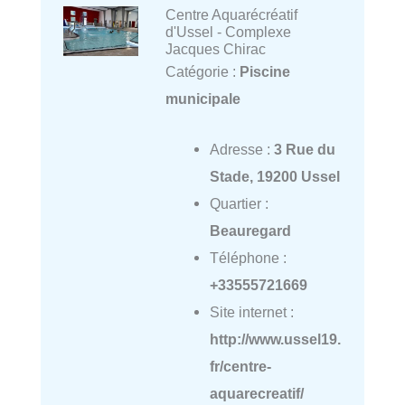
Centre Aquarécréatif
d'Ussel - Complexe
Jacques Chirac
Catégorie :
Piscine
municipale
Adresse :
3 Rue du
Stade, 19200 Ussel
Quartier :
Beauregard
Téléphone :
+33555721669
Site internet :
http://www.ussel19.
fr/centre-
aquarecreatif/