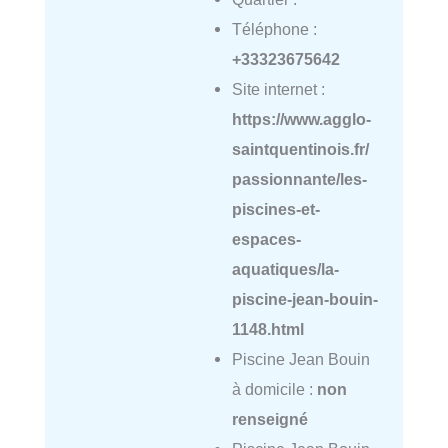
Téléphone :
+33323675642
Site internet :
https://www.agglo-
saintquentinois.fr/
passionnante/les-
piscines-et-
espaces-
aquatiques/la-
piscine-jean-bouin-
1148.html
Piscine Jean Bouin
à domicile :
non
renseigné