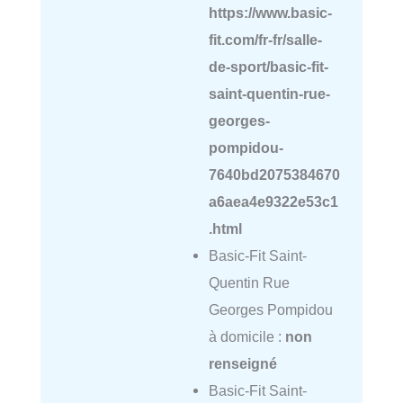
https://www.basic-
fit.com/fr-fr/salle-
de-sport/basic-fit-
saint-quentin-rue-
georges-
pompidou-
7640bd2075384670
a6aea4e9322e53c1
.html
Basic-Fit Saint-
Quentin Rue
Georges Pompidou
à domicile :
non
renseigné
Basic-Fit Saint-