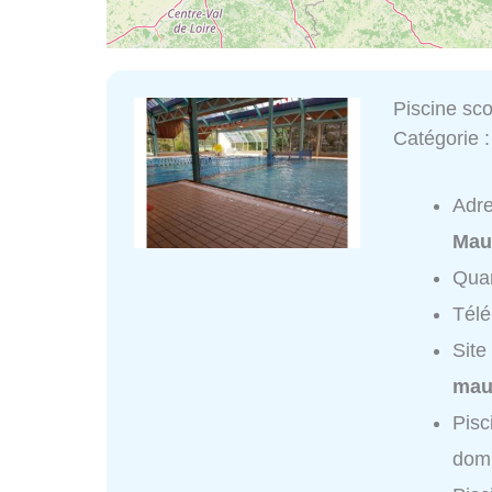
Piscine scol
Catégorie 
Adr
Mau
Quar
Tél
Site
maur
Pisc
domi