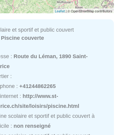
Leaflet
| © OpenStreetMap contributors
aire et sportif et public couvert
:
Piscine couverte
esse :
Route du Léman, 1890 Saint-
rice
tier :
éphone :
+41244862265
 internet :
http://www.st-
ice.ch/site/loisirs/piscine.html
ine scolaire et sportif et public couvert à
cile :
non renseigné