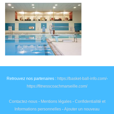
Retrouvez nos partenaires :
https://basket-ball-info.com/
-
https://fitnesscoachmarseille.com/
Contactez-nous
-
Mentions légales
-
Confidentialité et
Informations personnelles
-
Ajouter un nouveau