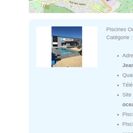
Piscines 
Catégorie 
Adr
Jea
Quar
Tél
Site
ocea
Pisc
Pisc