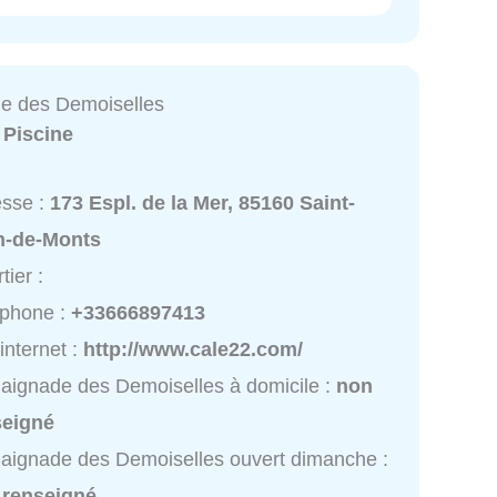
e des Demoiselles
:
Piscine
esse :
173 Espl. de la Mer, 85160 Saint-
n-de-Monts
tier :
éphone :
+33666897413
 internet :
http://www.cale22.com/
aignade des Demoiselles à domicile :
non
seigné
aignade des Demoiselles ouvert dimanche :
 renseigné