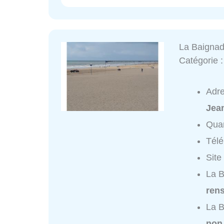
La Baignad
Catégorie 
Adr
Jea
Quar
Tél
Site
La B
ren
La B
non