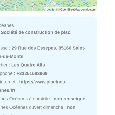
Leaflet
| © OpenStreetMap contributors
Océanes
:
Société de construction de pisci
esse :
29 Rue des Essepes, 85160 Saint-
n-de-Monts
tier :
Les Quatre Ails
éphone :
+33251593969
 internet :
https://www.piscines-
nes.fr/
ines Océanes à domicile :
non renseigné
ines Océanes ouvert dimanche :
non