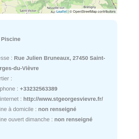
Leaflet
| © OpenStreetMap contributors
:
Piscine
esse :
Rue Julien Bruneaux, 27450 Saint-
rges-du-Vièvre
tier :
éphone :
+33232563389
 internet :
http://www.stgeorgesvievre.fr/
ine à domicile :
non renseigné
ine ouvert dimanche :
non renseigné