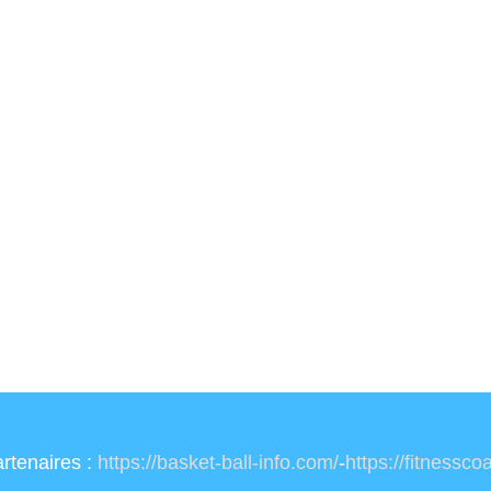
rtenaires :
https://basket-ball-info.com/
-
https://fitnessc