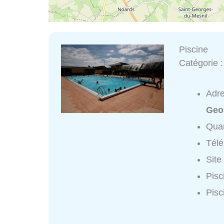
Piscine
Catégorie 
Adr
Geo
Quar
Tél
Site
Pisc
Pisc