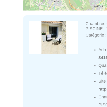
Chambres e
PISCINE - 
Catégorie 
Adr
341
Quar
Tél
Site 
http
Cham
PISC