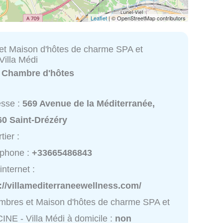
Leaflet
| © OpenStreetMap contributors
t Maison d'hôtes de charme SPA et
Villa Médi
:
Chambre d'hôtes
esse :
569 Avenue de la Méditerranée,
60 Saint-Drézéry
tier :
éphone :
+33665486843
internet :
://villamediterraneewellness.com/
bres et Maison d'hôtes de charme SPA et
INE - Villa Médi à domicile :
non