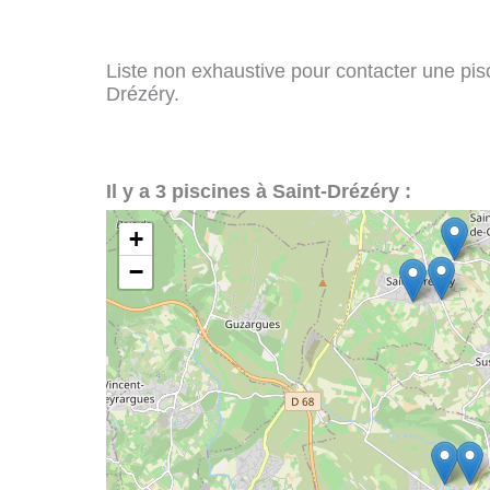
Liste non exhaustive pour contacter une pisci
Drézéry.
Il y a 3 piscines à Saint-Drézéry :
+
−