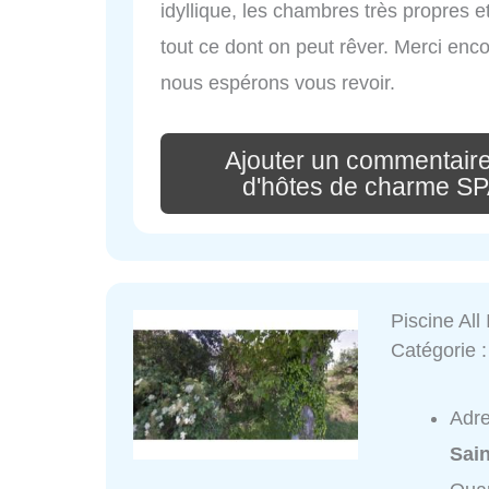
idyllique, les chambres très propres e
tout ce dont on peut rêver. Merci enc
nous espérons vous revoir.
Ajouter un commentair
d'hôtes de charme SPA
Piscine All
Catégorie 
Adr
Sai