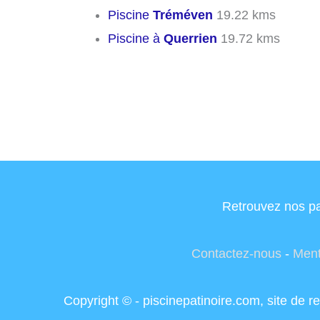
Piscine
Tréméven
19.22 kms
Piscine à
Querrien
19.72 kms
Retrouvez nos pa
Contactez-nous
-
Ment
Copyright © - piscinepatinoire.com, site de