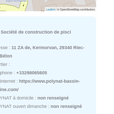
Leaflet
| © OpenStreetMap contributors
:
Société de construction de pisci
esse :
11 ZA de, Kermorvan, 29340 Riec-
-Bélon
tier :
éphone :
+33298065605
 internet :
https://www.polynat-bassin-
cine.com/
YNAT à domicile :
non renseigné
YNAT ouvert dimanche :
non renseigné