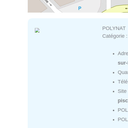
POLYNAT
Catégorie 
Adr
sur
Quar
Tél
Site
pis
POL
POL