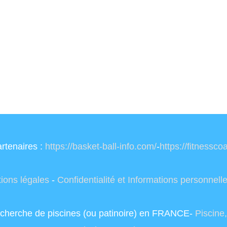
rtenaires :
https://basket-ball-info.com/
-
https://fitnessc
ions légales
-
Confidentialité et Informations personnell
 recherche de piscines (ou patinoire) en FRANCE-
Piscine,