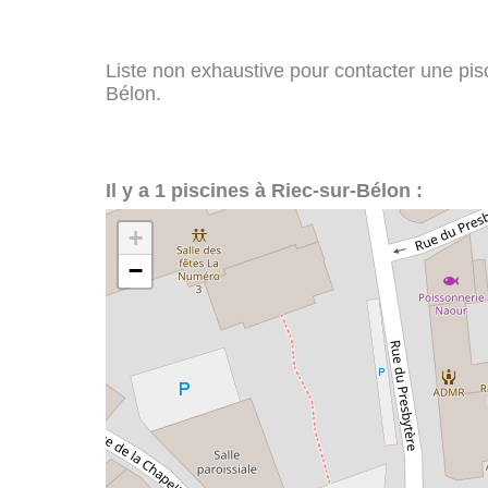
Liste non exhaustive pour contacter une pisci
Bélon.
Il y a 1 piscines à Riec-sur-Bélon :
+
−