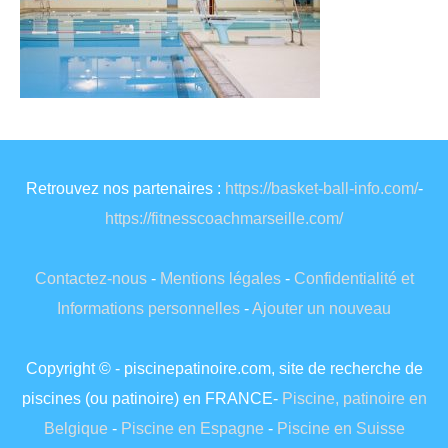
Retrouvez nos partenaires :
https://basket-ball-info.com/
-
https://fitnesscoachmarseille.com/
Contactez-nous
-
Mentions légales
-
Confidentialité et
Informations personnelles
-
Ajouter un nouveau
Copyright © - piscinepatinoire.com, site de recherche de
piscines (ou patinoire) en FRANCE-
Piscine, patinoire en
Belgique
-
Piscine en Espagne
-
Piscine en Suisse