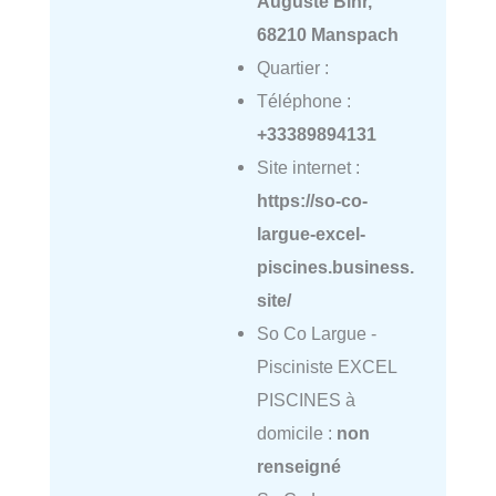
Auguste Bihr,
68210 Manspach
Quartier :
Téléphone :
+33389894131
Site internet :
https://so-co-
largue-excel-
piscines.business.
site/
So Co Largue -
Pisciniste EXCEL
PISCINES à
domicile :
non
renseigné