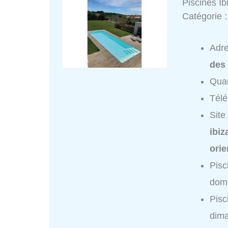
Piscines I
Catégorie 
Adr
des
Quar
Tél
Site
ibiz
orie
Pisc
domi
Pisc
dim