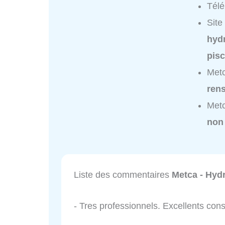
Tél
Site
hyd
pis
Metc
ren
Metc
non
Liste des commentaires
Metca - Hyd
- Tres professionnels. Excellents co