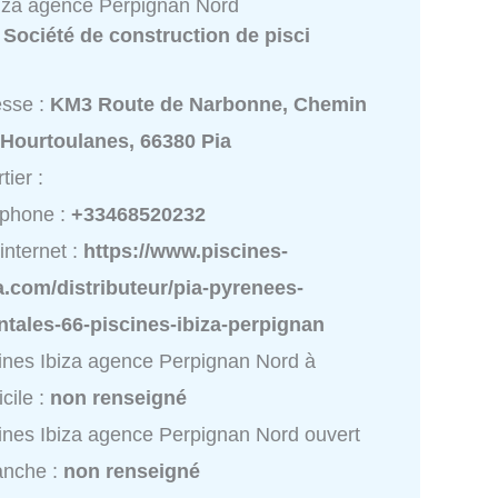
biza agence Perpignan Nord
:
Société de construction de pisci
esse :
KM3 Route de Narbonne, Chemin
 Hourtoulanes, 66380 Pia
tier :
éphone :
+33468520232
 internet :
https://www.piscines-
a.com/distributeur/pia-pyrenees-
ntales-66-piscines-ibiza-perpignan
ines Ibiza agence Perpignan Nord à
cile :
non renseigné
ines Ibiza agence Perpignan Nord ouvert
anche :
non renseigné