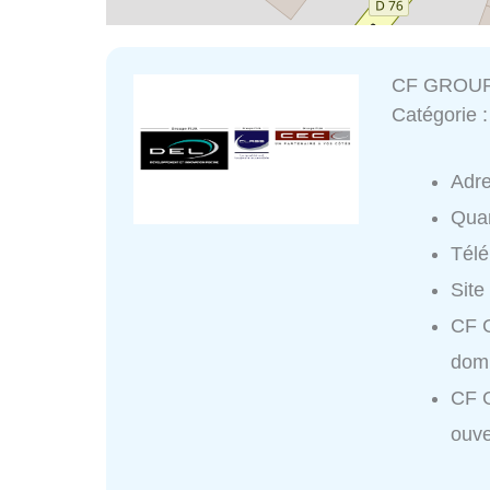
CF GROUP 
Catégorie 
Adr
Quar
Tél
Site
CF G
domi
CF 
ouve