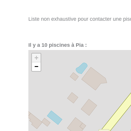
Liste non exhaustive pour contacter une pisci
Il y a 10 piscines à Pia :
+
−