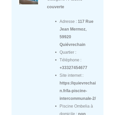
couverte
Adresse :
117 Rue
Jean Mermoz,
59920
Quiévrechain
Quartier :
Téléphone :
+33327454677
Site internet :
https://quievrechai
n.fr/la-piscine-
intercommunale-2/
Piscine Ombelia à
domicile :
non