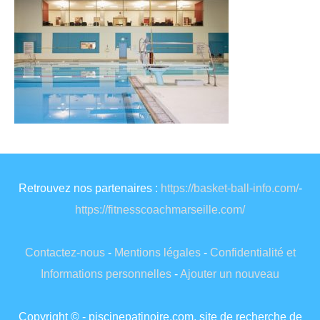
Retrouvez nos partenaires :
https://basket-ball-info.com/
-
https://fitnesscoachmarseille.com/
Contactez-nous
-
Mentions légales
-
Confidentialité et
Informations personnelles
-
Ajouter un nouveau
Copyright © - piscinepatinoire.com, site de recherche de