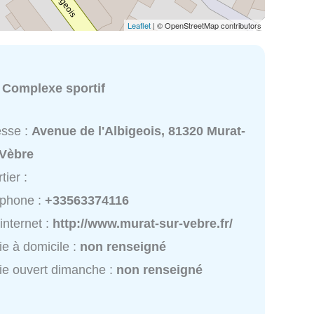
Leaflet
| © OpenStreetMap contributors
:
Complexe sportif
esse :
Avenue de l'Albigeois, 81320 Murat-
-Vèbre
tier :
éphone :
+33563374116
 internet :
http://www.murat-sur-vebre.fr/
ie à domicile :
non renseigné
ie ouvert dimanche :
non renseigné