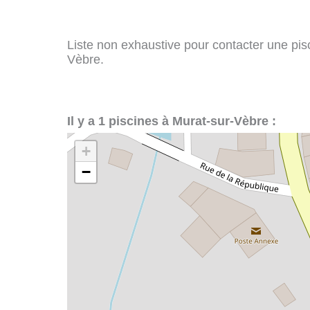
Liste non exhaustive pour contacter une pisci
Vèbre.
Il y a 1 piscines à Murat-sur-Vèbre :
+
−