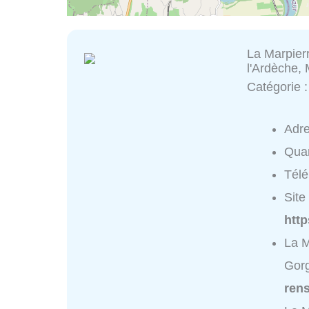
La Marpier
l'Ardèche,
Catégorie 
Adr
Quar
Tél
Site 
http
La M
Gorg
ren