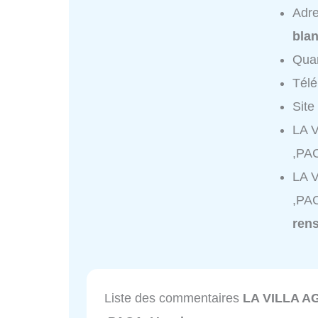
Adr
bla
Quar
Tél
Site
LA V
,PAC
LA V
,PAC
ren
Liste des commentaires
LA VILLA AG