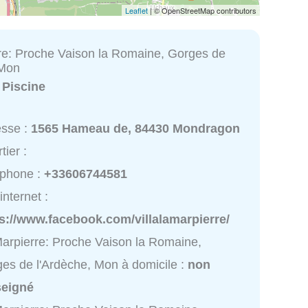
Leaflet
| © OpenStreetMap contributors
re: Proche Vaison la Romaine, Gorges de
 Mon
:
Piscine
esse :
1565 Hameau de, 84430 Mondragon
tier :
éphone :
+33606744581
internet :
s://www.facebook.com/villalamarpierre/
arpierre: Proche Vaison la Romaine,
es de l'Ardèche, Mon à domicile :
non
seigné