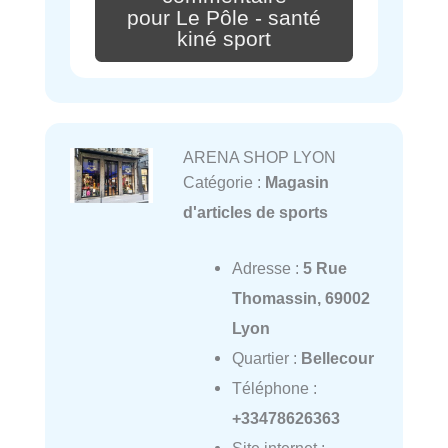
pour Le Pôle - santé
kiné sport
ARENA SHOP LYON
Catégorie :
Magasin
d'articles de sports
Adresse :
5 Rue
Thomassin, 69002
Lyon
Quartier :
Bellecour
Téléphone :
+33478626363