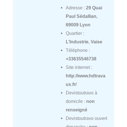
Adresse :
29 Quai
Paul Sédallian,
69009 Lyon
Quartier :
L’Industrie, Vaise
Téléphone :
+33635546738
Site internet :
http://www.hdtrava
ux.fr/
Devistoutravo à
domicile :
non
renseigné
Devistoutravo ouvert
dimanche :
non