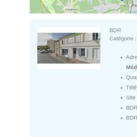
BDR
Catégorie 
Adr
Méd
Quar
Tél
Site
BDR 
BDR