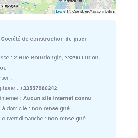
Leaflet
| © OpenStreetMap contributors
:
Société de construction de pisci
esse :
2 Rue Bourdongle, 33290 Ludon-
oc
tier :
éphone :
+33557880242
 internet :
Aucun site internet connu
à domicile :
non renseigné
 ouvert dimanche :
non renseigné