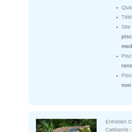
Quar
Tél
Site
pisc
med
Pisc
ren
Pisc
non
Entretien 
Catégorie 