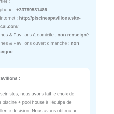
tier :
éphone :
+33789531486
 internet :
http://piscinespavillons.site-
ocal.com/
ines & Pavillons à domicile :
non renseigné
ines & Pavillons ouvert dimanche :
non
seigné
avillons
:
cinistes, nous avons fait le choix de
de piscine + pool house à l'équipe de
cellente décision. Nous avons obtenu un